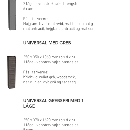
2 låger - venstre/højre hængslet
6 rum
Fås i farverne:
Højglans hvid, mat hvid, mat taupe, mat grå,
mat antracit, højglans antracit og mat sort
UNIVERSAL MED GREB
350 x 350 x 1060 mm (b x d x h)
1 låge - venstre/højre hængslet
Fås i farverne:
Kridhvid, relief grå, woodstock,
naturlig eg, dyb grå og røget eg
UNIVERSAL GREBSFRI MED 1
LÅGE
350 x 370 x 1690 mm (b x d x h)
1 låge - venstre/højre hængslet