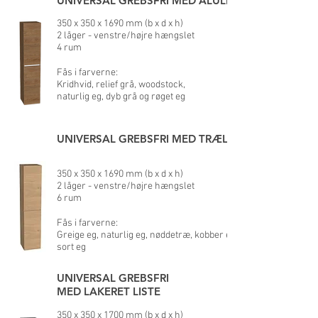
UNIVERSAL GREBSFRI MED ALULISTE
350 x 350 x 1690 mm (b x d x h)
2 låger - venstre/højre hængslet
4 rum
Fås i farverne:
Kridhvid, relief grå, woodstock,
naturlig eg, dyb grå og røget eg
UNIVERSAL GREBSFRI MED TRÆLISTE
350 x 350 x 1690 mm (b x d x h)
2 låger - venstre/højre hængslet
6 rum
Fås i farverne:
Greige eg, naturlig eg, nøddetræ, kobber eg og
sort eg
UNIVERSAL GREBSFRI
MED LAKERET LISTE
350 x 350 x 1700 mm (b x d x h)