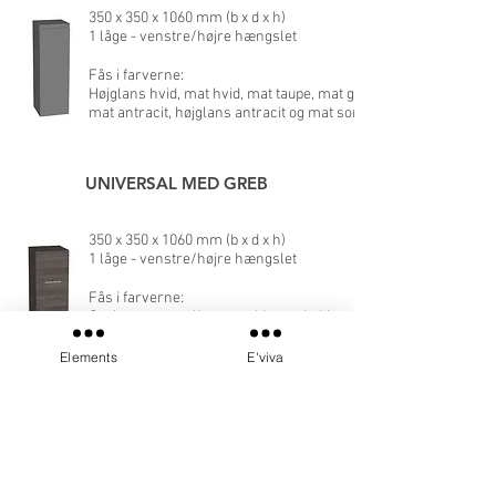
350 x 350 x 1060 mm (b x d x h)
1 låge - venstre/højre hængslet
Fås i farverne:
Højglans hvid, mat hvid, mat taupe, mat grå,
mat antracit
, højglans antracit og
mat sort
UNIVERSAL MED GREB
350 x 350 x 1060 mm (b x d x h)
1 låge - venstre/højre hængslet
Fås i farverne:
Greige eg, naturlig eg, nøddetræ, kobber eg og
sort eg
Elements
E'viva
Bliss baderumsmøbler er et registreret
varemærke tilhørende Sanibell BV
Kontakt