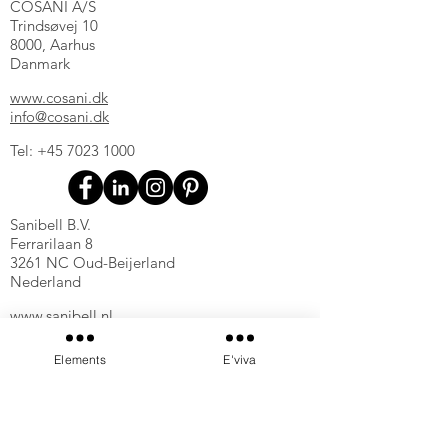
COSANI A/S
Trindsøvej 10
8000, Aarhus
Danmark
www.cosani.dk
info@cosani.dk
Tel:
+45 7023 1000
Sanibell B.V.
Ferrarilaan 8
3261 NC Oud-Beijerland
Nederland
www.sanibell.nl
info@sanibell.nl
Elements
E'viva
Tel:
+31 (0) 186 65 73 47