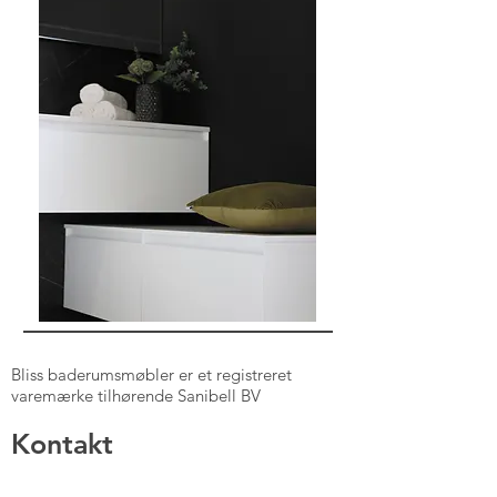
Bliss baderumsmøbler er et registreret
varemærke tilhørende Sanibell BV
Kontakt