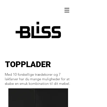
TOPPLADER
Med 10 forskellige trædekorer og 7
lakfarver har du mange muligheder for at
skabe en smuk kombination til dit møbel.